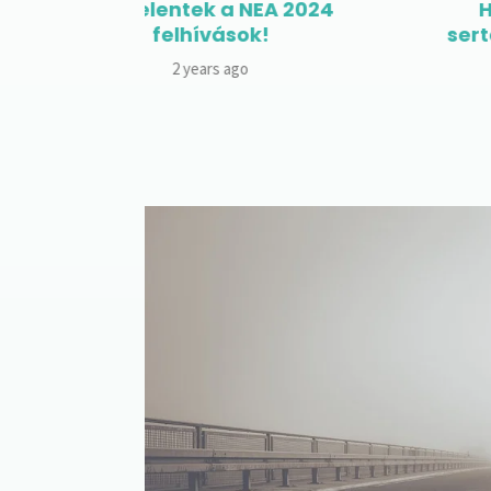
 2024
Hamarosan a baromfi- és
sertéstartó telepeket támogat
pályázat!
6 years ago