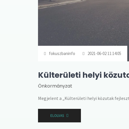
fokuszbaninfo
2021-06-02 11:14:05
Külterületi helyi közut
Önkormányzat
Megjelent a „Külterületi helyi közutak fejles
ELOLVAS