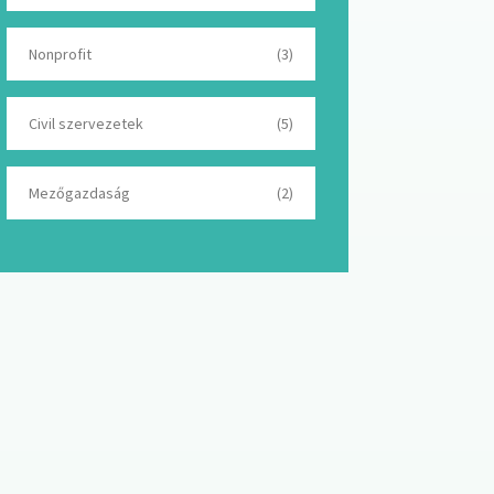
Nonprofit
(3)
Civil szervezetek
(5)
Mezőgazdaság
(2)