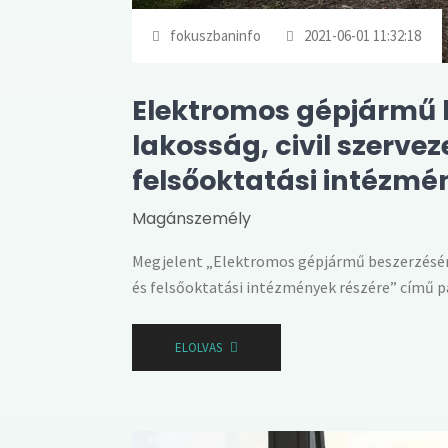
fokuszbaninfo
2021-06-01 11:32:18
Elektromos gépjármű
lakosság, civil szerve
felsőoktatási intézmé
Magánszemély
Megjelent „Elektromos gépjármű beszerzéséne
és felsőoktatási intézmények részére” című p
ELOLVAS