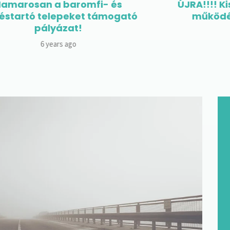
ÚJRA!!!! Kistelepülési üzletek
ó
működési támogatása
1 year ago