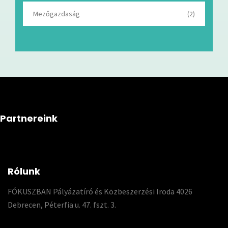
Mezőgazdaság
(2)
Partnereink
Rólunk
FÓKUSZBAN Pályázatíró és Közbeszerzési Iroda 4026
Debrecen, Péterfia u. 47. fszt. 3.