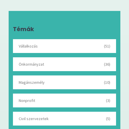
Témák
Vállalkozás
(51)
Önkormányzat
(36)
Magánszemély
(10)
Nonprofit
(3)
Civil szervezetek
(5)