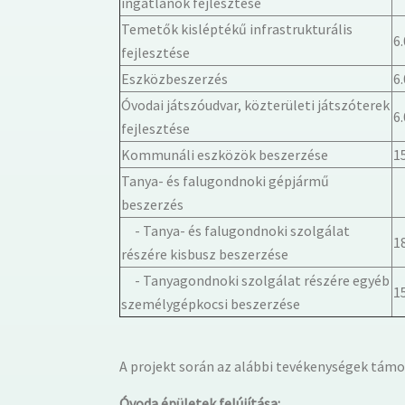
ingatlanok fejlesztése
Temetők kisléptékű infrastrukturális
6
fejlesztése
Eszközbeszerzés
6
Óvodai játszóudvar, közterületi játszóterek
6
fejlesztése
Kommunáli eszközök beszerzése
1
Tanya- és falugondnoki gépjármű
beszerzés
- Tanya- és falugondnoki szolgálat
1
részére kisbusz beszerzése
- Tanyagondnoki szolgálat részére egyéb
1
személygépkocsi beszerzése
A projekt során az alábbi tevékenységek tám
Óvoda épületek felújítása: