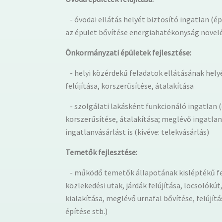
- óvodai ellátás helyét biztosító ingatlan (épü
az épület bővítése energiahatékonyság növelé
Önkormányzati épületek fejlesztése:
- helyi közérdekű feladatok ellátásának helyé
felújítása, korszerűsítése, átalakítása
- szolgálati lakásként funkcionáló ingatlan (é
korszerűsítése, átalakítása; meglévő ingatlanb
ingatlanvásárlást is (kivéve: telekvásárlás)
Temetők fejlesztése:
- működő temetők állapotának kisléptékű felú
közlekedési utak, járdák felújítása, locsolók
kialakítása, meglévő urnafal bővítése, felújít
építése stb.)