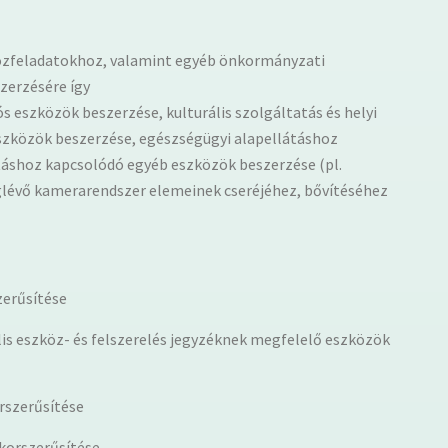
közfeladatokhoz, valamint egyéb önkormányzati
zerzésére így
eszközök beszerzése, kulturális szolgáltatás és helyi
zközök beszerzése, egészségügyi alapellátáshoz
táshoz kapcsolódó egyéb eszközök beszerzése (pl.
lévő kamerarendszer elemeinek cseréjéhez, bővítéséhez
zerűsítése
is eszköz- és felszerelés jegyzéknek megfelelő eszközök
orszerűsítése
 korszerűsítése