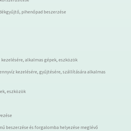
adékgyűjtő, pihenőpad beszerzése
a, kezelésére, alkalmas gépek, eszközök
nyvíz kezelésére, gyűjtésére, szállítására alkalmas
pek, eszközök
yezése
rmű beszerzése és forgalomba helyezése meglévő