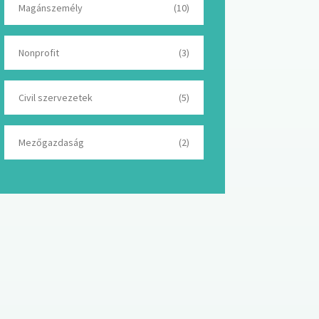
Magánszemély
(10)
Nonprofit
(3)
Civil szervezetek
(5)
Mezőgazdaság
(2)