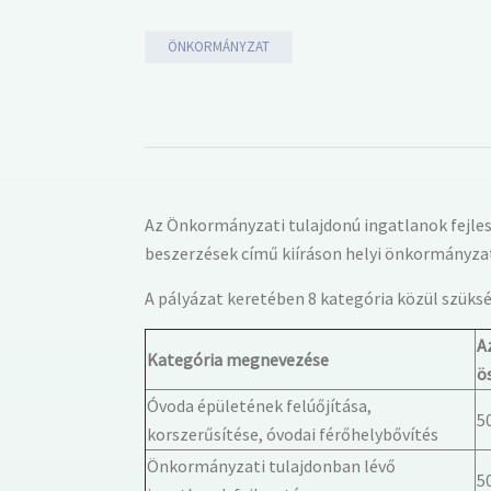
ÖNKORMÁNYZAT
Az Önkormányzati tulajdonú ingatlanok fejle
beszerzések című kiíráson helyi önkormányzat
A pályázat keretében 8 kategória közül szüksé
A
Kategória megnevezése
ö
Óvoda épületének felúőjítása,
5
korszerűsítése, óvodai férőhelybővítés
Önkormányzati tulajdonban lévő
5