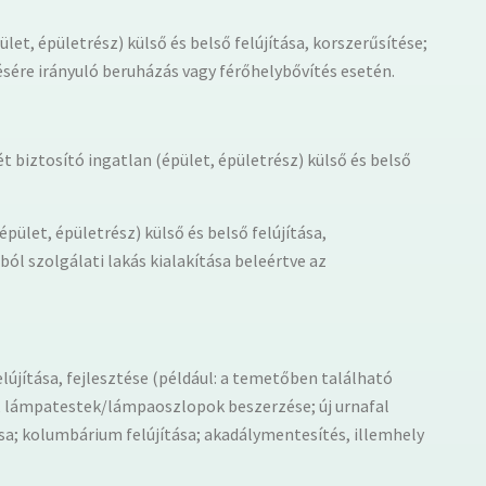
let, épületrész) külső és belső felújítása, korszerűsítése;
sére irányuló beruházás vagy férőhelybővítés esetén.
t biztosító ingatlan (épület, épületrész) külső és belső
pület, épületrész) külső és belső felújítása,
ól szolgálati lakás kialakítása beleértve az
jítása, fejlesztése (például: a temetőben található
út, lámpatestek/lámpaoszlopok beszerzése; új urnafal
ása; kolumbárium felújítása; akadálymentesítés, illemhely