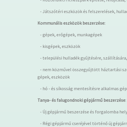
- Játszótéri eszközök és felszerelések, hull
Kommunális eszközök beszerzése:
- gépek, erőgépek, munkagépek
- kisgépek, eszközök
- települési hulladék gyűjtésére, szállításár
- nem közművel összegyűjtött háztartási szen
gépek, eszközök
- hó - és síkosság mentesítésre alkalmas gé
Tanya- és falugondnoki gépjármű beszerzése
:
- Új gépjármű beszerzése és forgalomba hel
- Régi gépjármű cseréjével történő új gépjá