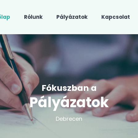
őlap
Rólunk
Pályázatok
Kapcsolat
Fókuszban a
Pályázatok
Debrecen