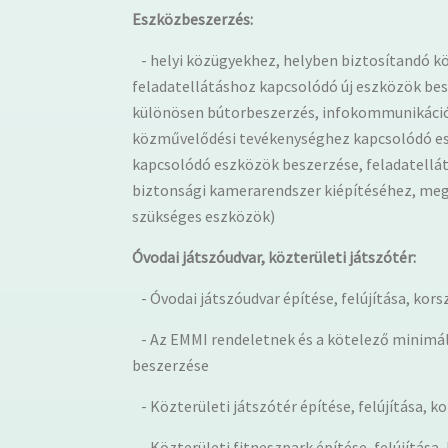
Eszközbeszerzés:
- helyi közügyekhez, helyben biztosítandó 
feladatellátáshoz kapcsolódó új eszközök bes
különösen bútorbeszerzés, infokommunikációs 
közművelődési tevékenységhez kapcsolódó es
kapcsolódó eszközök beszerzése, feladatellá
biztonsági kamerarendszer kiépítéséhez, meg
szükséges eszközök)
Óvodai játszóudvar, közterületi játszótér:
- Óvodai játszóudvar építése, felújítása, kors
- Az EMMI rendeletnek és a kötelező minimál
beszerzése
- Közterületi játszótér építése, felújítása, k
- Közterületi fitneszpark építése, felújítása,