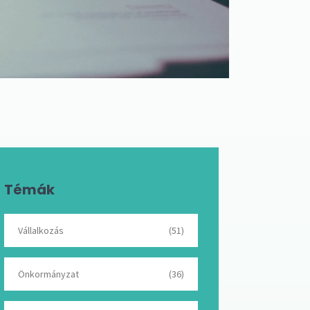
Témák
Vállalkozás
(51)
Önkormányzat
(36)