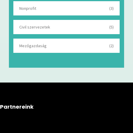
Nonprofit
(3)
Civil szervezetek
(5)
Mezőgazdaság
(2)
Partnereink