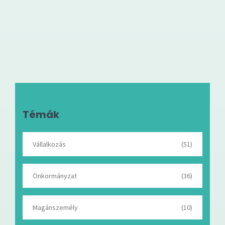
Témák
Vállalkozás
(51)
Önkormányzat
(36)
Magánszemély
(10)