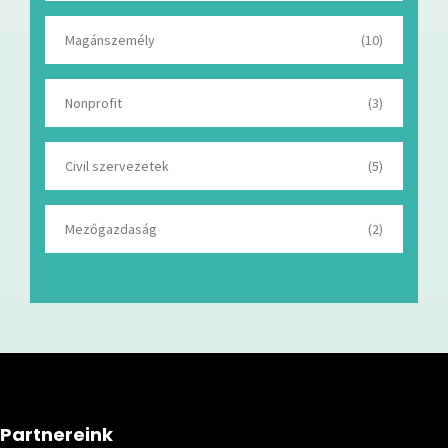
Magánszemély
(10)
Nonprofit
(3)
Civil szervezetek
(5)
Mezőgazdaság
(2)
Partnereink