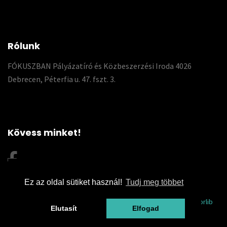
Rólunk
FÓKUSZBAN Pályázatíró és Közbeszerzési Iroda 4026
Debrecen, Péterfia u. 47. fszt. 3.
Kövess minket!
Ez az oldal sütiket használ!
Tudj meg többet
© 2026 Fókuszpályázat | This template is made with
by
Colorlib
Elutasít
Elfogad