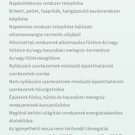
Napkollektoros rendszer telepítése
Brikett, pellet, faapríték, faelgázosító kazánrendszer
kiépítése
Napelemes rendszer telepítése hálózati
villamosenergia-termelés céljából
Hőszivattyú rendszerek alkalmazása fűtésre és/vagy
hűtésre és/vagy használati melegvíz-termelésre
és/vagy fűtésrásegítésre
Nyílászáró szerkezetnek minősülő épülethatároló
szerkezetek cseréje
Nem nyílászáró szerkezetnek minősülő épülethatároló
szerkezetek hőszigetelése
Épületek fűtési, hűtési és használati melegvíz-
rendszereinek korszerűsítése
Meglévő beltéri világítási rendszerek energiatakarékos
átalakítása
Az igényelhető vissza nem térítendő támogatás