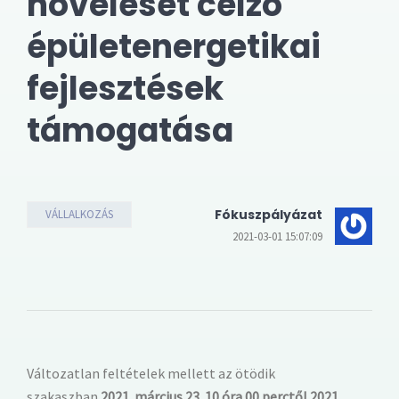
növelését célzó
épületenergetikai
fejlesztések
támogatása
Fókuszpályázat
VÁLLALKOZÁS
2021-03-01 15:07:09
Változatlan feltételek mellett az ötödik
szakaszban
2021. március 23. 10 óra 00 perctől 2021.