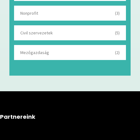
Nonprofit
(3)
Civil szervezetek
(5)
Mezőgazdaság
(2)
Partnereink