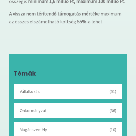
összege:
minimum 1,6 millió Ft, maximum 100 millió Ft
.
A vissza nem térítendő támogatás mértéke
maximum
az összes elszámolható költség
55%
-a lehet.
Témák
Vállalkozás
(51)
Önkormányzat
(36)
Magánszemély
(10)