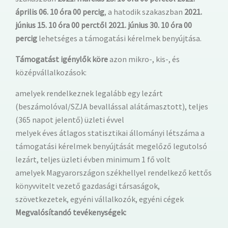
április 06. 10 óra 00 percig
, a hatodik szakaszban
2021.
június 15. 10 óra 00 perctől 2021. június 30. 10 óra 00
percig
lehetséges a támogatási kérelmek benyújtása.
Támogatást igénylők köre
azon mikro-, kis-, és
középvállalkozások:
amelyek rendelkeznek legalább egy lezárt
(beszámolóval/SZJA bevallással alátámasztott), teljes
(365 napot jelentő) üzleti évvel
melyek éves átlagos statisztikai állományi létszáma a
támogatási kérelmek benyújtását megelőző legutolsó
lezárt, teljes üzleti évben minimum 1 fő volt
amelyek Magyarországon székhellyel rendelkező kettős
könyvvitelt vezető gazdasági társaságok,
szövetkezetek, egyéni vállalkozók, egyéni cégek
Megvalósítandó tevékenységek: