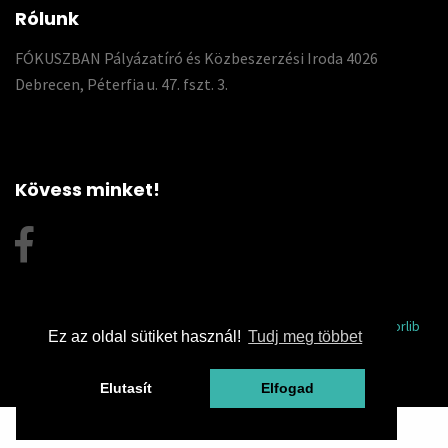
Rólunk
FÓKUSZBAN Pályázatíró és Közbeszerzési Iroda 4026
Debrecen, Péterfia u. 47. fszt. 3.
Kövess minket!
© 2026 Fókuszpályázat | This template is made with
by
Colorlib
Ez az oldal sütiket használ!
Tudj meg többet
Elutasít
Elfogad