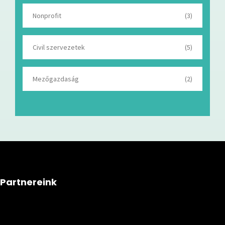
Nonprofit
(3)
Civil szervezetek
(5)
Mezőgazdaság
(2)
Partnereink