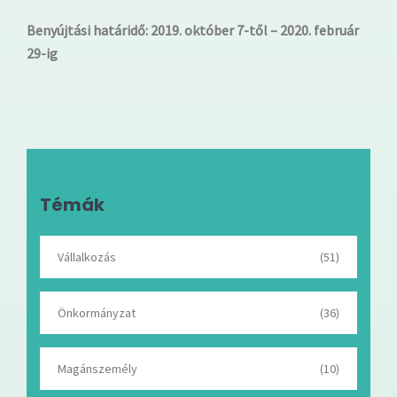
Benyújtási határidő: 2019. október 7-től – 2020. február
29-ig
Témák
Vállalkozás
(51)
Önkormányzat
(36)
Magánszemély
(10)