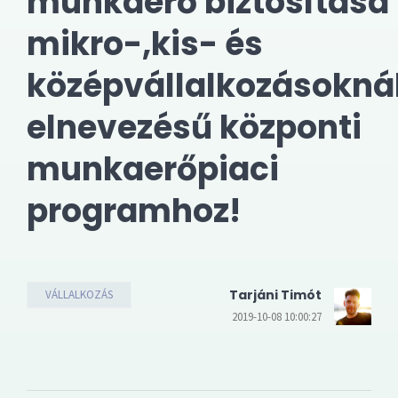
munkaerő biztosítása
mikro-,kis- és
középvállalkozásokná
elnevezésű központi
munkaerőpiaci
programhoz!
Tarjáni Timót
VÁLLALKOZÁS
2019-10-08 10:00:27