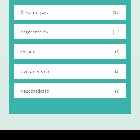
Önkormányzat
(36)
Magánszemély
(10)
Nonprofit
(3)
Civil szervezetek
(5)
Mezőgazdaság
(2)