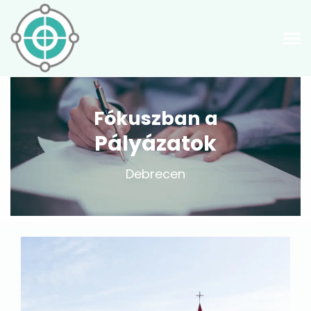
Fókuszban a
Pályázatok
Debrecen