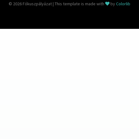
© 2026 Fókuszpályázat | This template is made with
by
Colorlib