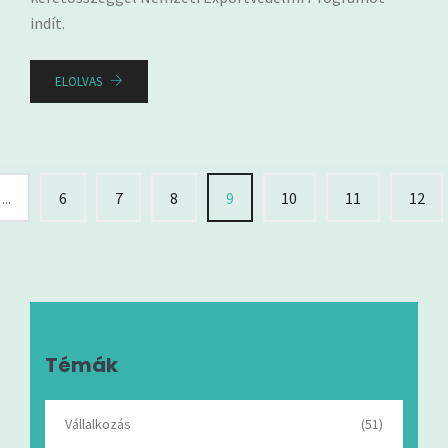
indít.
ELOLVAS
...
6
7
8
9
10
11
12
Témák
Vállalkozás
(51)