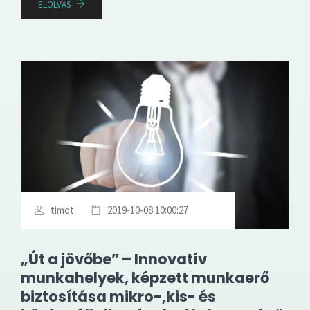
ELOLVAS
timot
2019-10-08 10:00:27
„Út a jövőbe” – Innovatív
munkahelyek, képzett munkaerő
biztosítása mikro-,kis- és