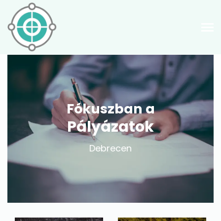
Fókuszban a
Pályázatok
Debrecen