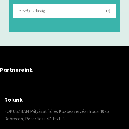
Mezőgazdaság
(2)
Partnereink
Rólunk
FÓKUSZBAN Pályázatíró és Közbeszerzési Iroda 4026
Debrecen, Péterfia u. 47. fszt. 3.