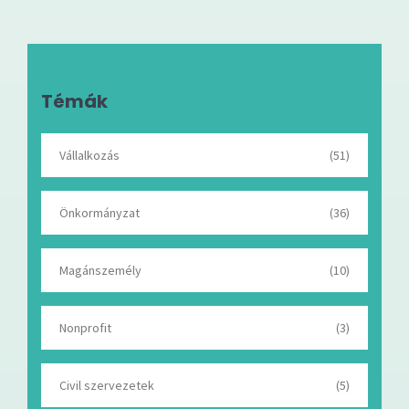
Témák
Vállalkozás
(51)
Önkormányzat
(36)
Magánszemély
(10)
Nonprofit
(3)
Civil szervezetek
(5)