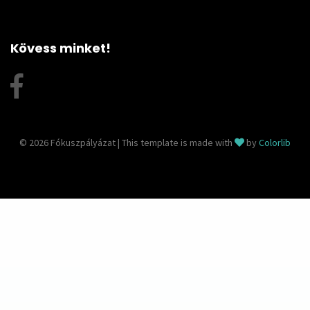
Kövess minket!
© 2026 Fókuszpályázat | This template is made with
by
Colorlib