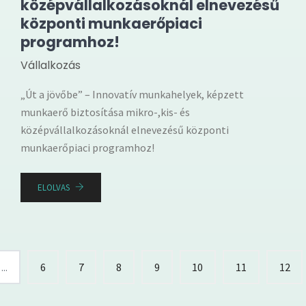
középvállalkozásoknál elnevezésű
központi munkaerőpiaci
programhoz!
Vállalkozás
„Út a jövőbe” – Innovatív munkahelyek, képzett
munkaerő biztosítása mikro-,kis- és
középvállalkozásoknál elnevezésű központi
munkaerőpiaci programhoz!
ELOLVAS
...
6
7
8
9
10
11
12