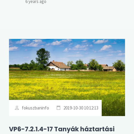
6 years ago
5
fokuszbaninfo
2019-10-30 10:12:13
VP6-7.2.1.4-17 Tanyák háztartási