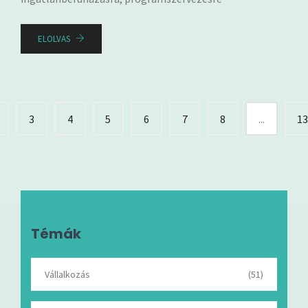
ELOLVAS
3
4
5
6
7
8
...
1
Témák
Vállalkozás
(51)