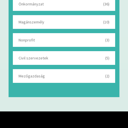
Önkormányzat
(36)
Magánszemély
(10)
Nonprofit
(3)
Civil szervezetek
(5)
Mezőgazdaság
(2)