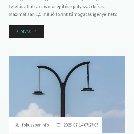
felelős állattartás elősegítése pályázati kiírás.
Maximálisan 1,5 millió forint támogatás igényelhető.
ELOLVAS
fokuszbaninfo
2025-07-14 07:27:05