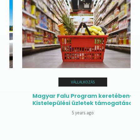
VÁLLALKOZÁS
Magyar Falu Program keretében-
Kistelepülési üzletek támogatása
5 years ago